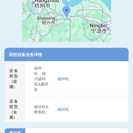
回收设备业务详情
破碎
设 备
机，锤
类 型
式破碎
破碎机
（玻
机&撕碎
璃）
机
设 备
类 型
破碎机&
破碎机
（金
断裂机
属）