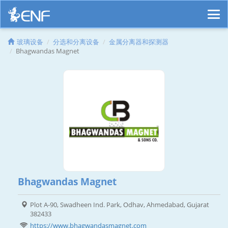
玻璃设备
分选和分离设备
金属分离器和探测器
Bhagwandas Magnet
Bhagwandas Magnet
Plot A-90, Swadheen Ind. Park, Odhav, Ahmedabad, Gujarat
382433
https://www.bhagwandasmagnet.com