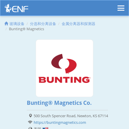
玻璃设备
分选和分离设备
金属分离器和探测器
Bunting® Magnetics
Bunting® Magnetics Co.
500 South Spencer Road, Newton, KS 67114
https://buntingmagnetics.com