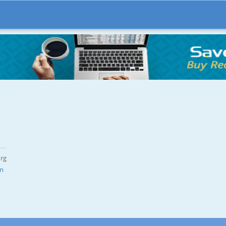
urg
om