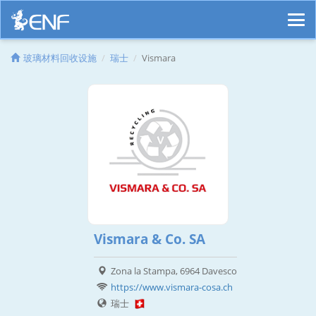
玻璃材料回收设施
瑞士
Vismara
Vismara & Co. SA
Zona la Stampa, 6964 Davesco
https://www.vismara-cosa.ch
瑞士