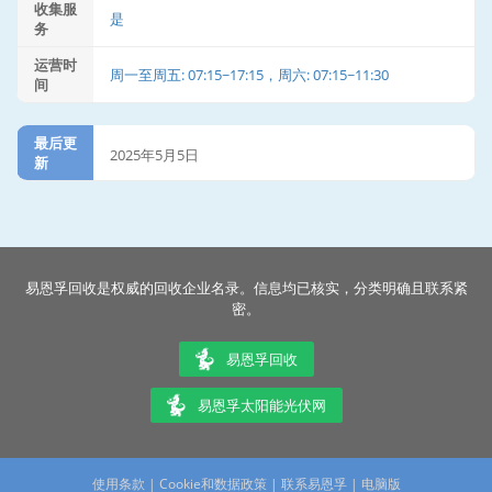
收集服
是
务
运营时
周一至周五: 07:15~17:15，周六: 07:15~11:30
间
最后更
2025年5月5日
新
易恩孚回收是权威的回收企业名录。信息均已核实，分类明确且联系紧
密。
易恩孚回收
易恩孚太阳能光伏网
使用条款
|
Cookie和数据政策
|
联系易恩孚
|
电脑版