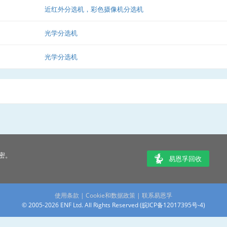
近红外分选机，彩色摄像机分选机
光学分选机
光学分选机
密。
易恩孚回收
使用条款
|
Cookie和数据政策
|
联系易恩孚
© 2005-2026 ENF Ltd. All Rights Reserved (
皖ICP备12017395号-4
)