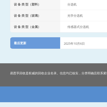
设 备 类 型（塑料）
分选机
设 备 类 型（玻璃）
光学分选机
设 备 类 型（金属）
传感器式分选机
最后更新
2025年10月6日
易恩孚回收是权威的回收企业名录。信息均已核实，分类明确且联系紧