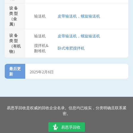
设 备
类 型
输送机
皮带输送机，螺旋输送机
（金
属）
设 备
输送机
皮带输送机，螺旋输送机
类 型
搅拌机&
（有机
卧式堆肥搅拌机
翻堆机
物）
最后更
2025年2月6日
新
易恩孚回收是权威的回收企业名录。信息均已核实，分类明确且联系紧
密。
易恩孚回收