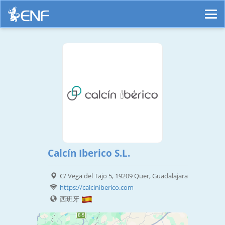
Calcín Iberico S.L.
C/ Vega del Tajo 5, 19209 Quer, Guadalajara
https://calciniberico.com
西班牙