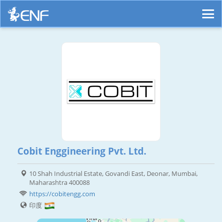
Cobit Enggineering Pvt. Ltd.
10 Shah Industrial Estate, Govandi East, Deonar, Mumbai,
Maharashtra 400088
https://cobitengg.com
印度