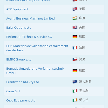
Assotsiatsiya Predpriyatiy BMP
英国
ATK Equipment
印度
Avanti Business Machines Limited
英国
Baler Options Ltd
德国
Beckmann Technik & Service KG
BLiK Matériels de valorisation et traitement
法国
des déchets
捷克
BMRC Group s.r.o
Bomatic Umwelt- und Verfahrenstechnik
德国
GmbH
澳大利亚
Brentwood RM Pty Ltd
意大利
Cams S.r.l
爱尔兰
Ceco Equipment Ltd.