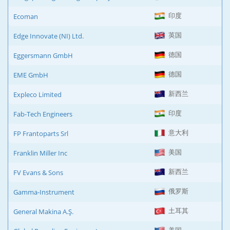
印度
Ecoman
英国
Edge Innovate (NI) Ltd.
德国
Eggersmann GmbH
德国
EME GmbH
新西兰
Expleco Limited
印度
Fab-Tech Engineers
意大利
FP Frantoparts Srl
美国
Franklin Miller Inc
新西兰
FV Evans & Sons
俄罗斯
Gamma-Instrument
土耳其
General Makina A.Ş.