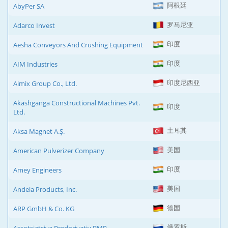
阿根廷
AbyPer SA
罗马尼亚
Adarco Invest
印度
Aesha Conveyors And Crushing Equipment
印度
AIM Industries
印度尼西亚
Aimix Group Co., Ltd.
Akashganga Constructional Machines Pvt.
印度
Ltd.
土耳其
Aksa Magnet A.Ş.
美国
American Pulverizer Company
印度
Amey Engineers
美国
Andela Products, Inc.
德国
ARP GmbH & Co. KG
俄罗斯