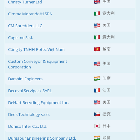
英国
Christy Turner Ltd
意大利
Cimma Morandotti SPA
美国
CM Shredders LLC
意大利
Cogelme S.r.l.
越南
Công ty TNHH Rotec Việt Nam
Custom Conveyor & Equipment
美国
Corporation
印度
Darshini Engineers
法国
Decoval Servipack SARL
美国
DeHart Recycling Equipment Inc.
捷克
Deos Technology s.r.o.
日本
Donico Inter Co., Ltd.
印度
Durgapur Engineering Company Ltd.