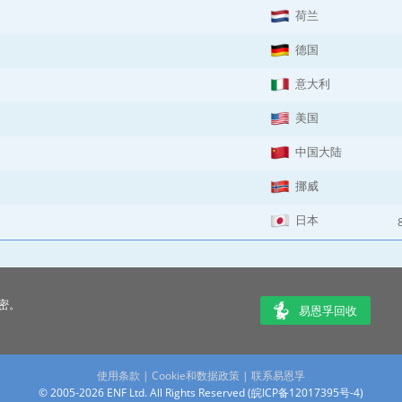
荷兰
德国
意大利
美国
中国大陆
挪威
日本
密。
易恩孚回收
使用条款
|
Cookie和数据政策
|
联系易恩孚
© 2005-2026 ENF Ltd. All Rights Reserved (
皖ICP备12017395号-4
)