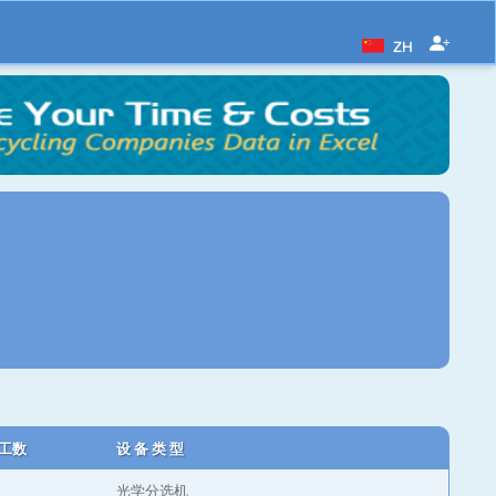
ZH
工数
设 备 类 型
光学分选机