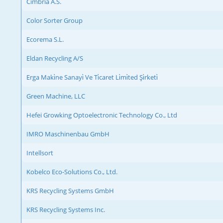
Cimbria A.S.
Color Sorter Group
Ecorema S.L.
Eldan Recycling A/S
Erga Maki̇ne Sanayi̇ Ve Ti̇caret Li̇mi̇ted Şi̇rketi̇
Green Machine, LLC
Hefei Growking Optoelectronic Technology Co., Ltd
IMRO Maschinenbau GmbH
Intellsort
Kobelco Eco-Solutions Co., Ltd.
KRS Recycling Systems GmbH
KRS Recycling Systems Inc.