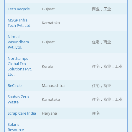
Let's Recycle
Gujarat
商业，工业
MSGP Infra
Karnataka
Tech Pvt. Ltd.
Nirmal
Vasundhara
Gujarat
住宅，商业
Pvt. Ltd.
Northamps
Global Eco
Kerala
住宅，商业，工业
Solutions Pvt.
Ltd.
ReCircle
Maharashtra
住宅，商业
Saahas Zero
Karnataka
住宅，商业，工业
Waste
Scrap Care India
Haryana
住宅
Solaris
Resource