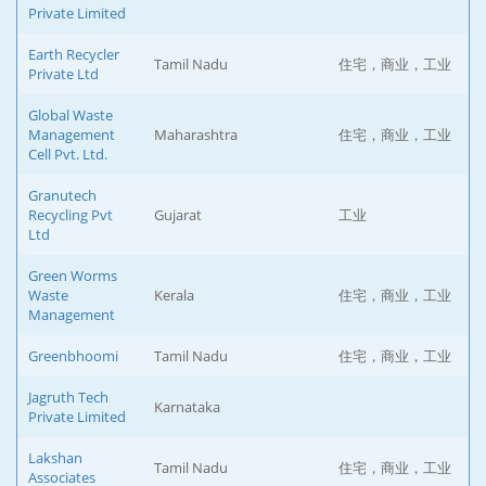
Private Limited
Earth Recycler
Tamil Nadu
住宅，商业，工业
Private Ltd
Global Waste
Management
Maharashtra
住宅，商业，工业
Cell Pvt. Ltd.
Granutech
Recycling Pvt
Gujarat
工业
Ltd
Green Worms
Waste
Kerala
住宅，商业，工业
Management
Greenbhoomi
Tamil Nadu
住宅，商业，工业
Jagruth Tech
Karnataka
Private Limited
Lakshan
Tamil Nadu
住宅，商业，工业
Associates