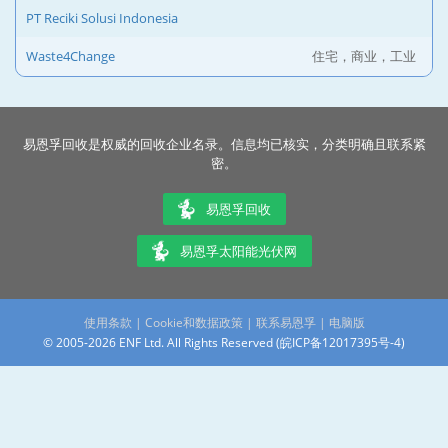
PT Reciki Solusi Indonesia
Waste4Change
住宅，商业，工业
易恩孚回收是权威的回收企业名录。信息均已核实，分类明确且联系紧
密。
易恩孚回收
易恩孚太阳能光伏网
使用条款
|
Cookie和数据政策
|
联系易恩孚
|
电脑版
© 2005-2026 ENF Ltd. All Rights Reserved (
皖ICP备12017395号-4
)