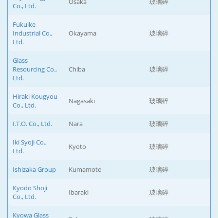
Osaka
玻璃碎
Co., Ltd.
Fukuike
Industrial Co.,
Okayama
玻璃碎
Ltd.
Glass
Resourcing Co.,
Chiba
玻璃碎
Ltd.
Hiraki Kougyou
Nagasaki
玻璃碎
Co., Ltd.
I.T.O. Co., Ltd.
Nara
玻璃碎
Iki Syoji Co.,
Kyoto
玻璃碎
Ltd.
Ishizaka Group
Kumamoto
玻璃碎
Kyodo Shoji
Ibaraki
玻璃碎
Co., Ltd.
Kyowa Glass