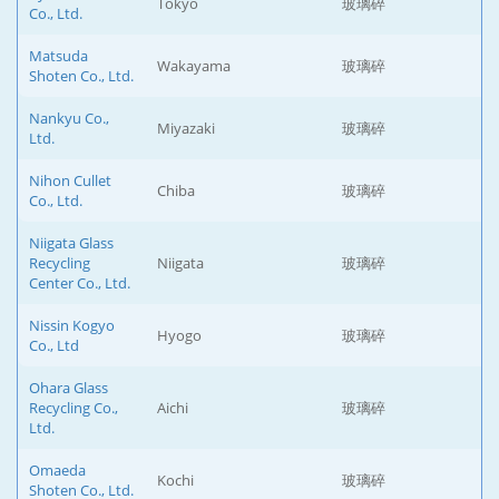
Tokyo
玻璃碎
Co., Ltd.
Matsuda
Wakayama
玻璃碎
Shoten Co., Ltd.
Nankyu Co.,
Miyazaki
玻璃碎
Ltd.
Nihon Cullet
Chiba
玻璃碎
Co., Ltd.
Niigata Glass
Recycling
Niigata
玻璃碎
Center Co., Ltd.
Nissin Kogyo
Hyogo
玻璃碎
Co., Ltd
Ohara Glass
Recycling Co.,
Aichi
玻璃碎
Ltd.
Omaeda
Kochi
玻璃碎
Shoten Co., Ltd.