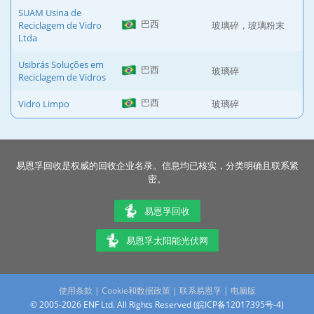
SUAM Usina de
巴西
Reciclagem de Vidro
玻璃碎，玻璃粉末
Ltda
Usibrás Soluções em
巴西
玻璃碎
Reciclagem de Vidros
巴西
Vidro Limpo
玻璃碎
易恩孚回收是权威的回收企业名录。信息均已核实，分类明确且联系紧
密。
易恩孚回收
易恩孚太阳能光伏网
使用条款
|
Cookie和数据政策
|
联系易恩孚
|
电脑版
© 2005-2026 ENF Ltd. All Rights Reserved (
皖ICP备12017395号-4
)