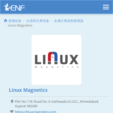
玻璃设备
分选和分离设备
金属分离器和探测器
Linux Magnetics
Linux Magnetics
Plot No 118, Road No. 6, Kathwada G.I.D.C., Ahmedabad,
Gujarat 382430
https://linuxmagnetics.com