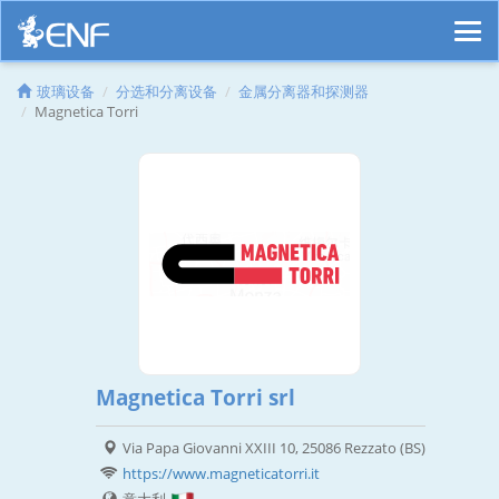
玻璃设备
分选和分离设备
金属分离器和探测器
Magnetica Torri
Magnetica Torri srl
Via Papa Giovanni XXIII 10, 25086 Rezzato (BS)
https://www.magneticatorri.it