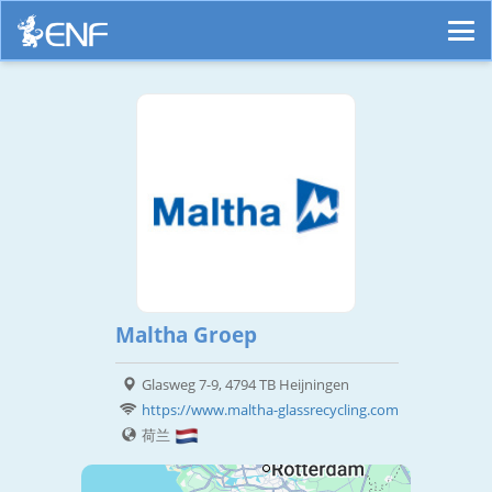
Maltha Groep
Glasweg 7-9, 4794 TB Heijningen
https://www.maltha-glassrecycling.com
荷兰