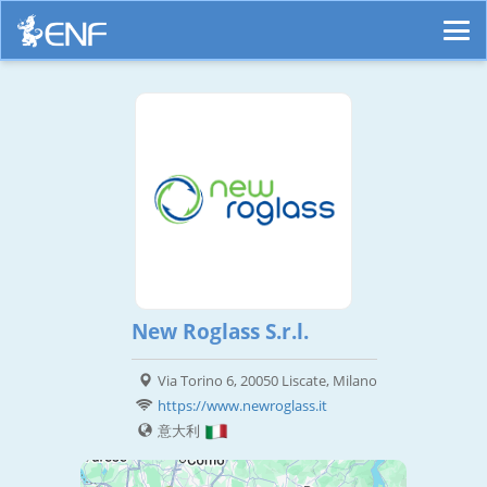
New Roglass S.r.l.
Via Torino 6, 20050 Liscate, Milano
https://www.newroglass.it
意大利