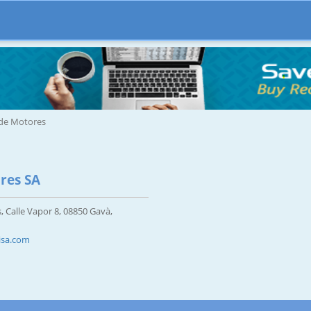
 de Motores
res SA
, Calle Vapor 8, 08850 Gavà,
isa.com