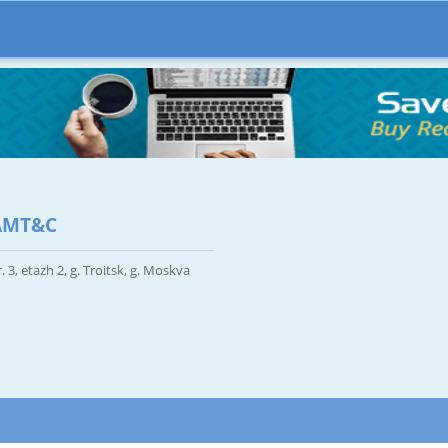
AMT&C
. 3, etazh 2, g. Troitsk, g. Moskva