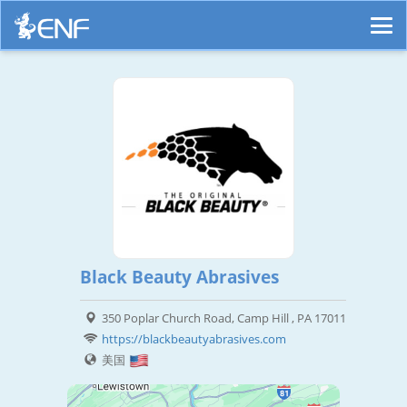
Black Beauty Abrasives
350 Poplar Church Road, Camp Hill , PA 17011
https://blackbeautyabrasives.com
美国