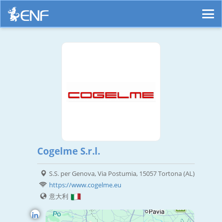
Cogelme S.r.l.
S.S. per Genova, Via Postumia, 15057 Tortona (AL)
https://www.cogelme.eu
意大利