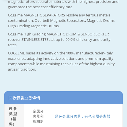
magnetic rotors separate materials with the highest precision and
guarantee the best cost efficiency rate.
Cogelme MAGNETIC SEPARATORS resolve any ferrous metals
contamination. Overbelt Magnetic Separators, Magnetic Drums,
High Grading Magnetic Drums.
Cogelme High Grading MAGNETIC DRUM & SENSOR SORTER
recover STAINLESS STEEL at up to 99,9% efficiency and purity
rates.
COGELME bases its activity on the 100% manufactured-in-Italy
excellence, adapting innovative solutions and premium quality
components while maintaining the values of the highest quality
artisan tradition.
回收设备业务详情
设 备
金属分
类 型
离器和
黑色金属分离器，有色金属分离器
（塑
探测器
料）