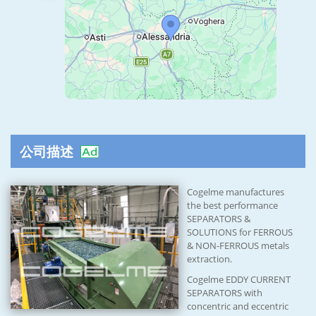
公司描述
Cogelme manufactures
the best performance
SEPARATORS &
SOLUTIONS for FERROUS
& NON-FERROUS metals
extraction.
Cogelme EDDY CURRENT
SEPARATORS with
concentric and eccentric