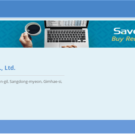
, Ltd.
on-gil, Sangdong-myeon, Gimhae-si,