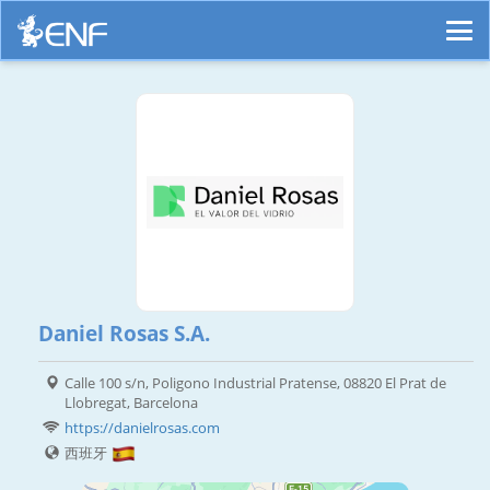
Daniel Rosas S.A.
Calle 100 s/n, Poligono Industrial Pratense, 08820 El Prat de
Llobregat, Barcelona
https://danielrosas.com
西班牙