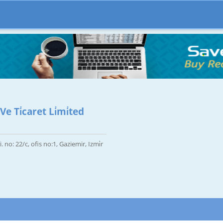
e Ti̇caret Li̇mi̇ted
. no: 22/c, ofis no:1, Gaziemir, Izmi̇r