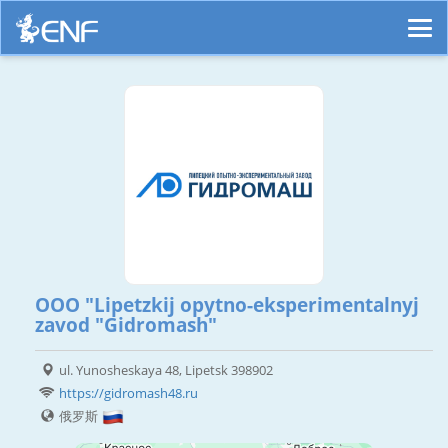
OOO "Lipetzkij opytno-eksperimentalnyj
zavod "Gidromash"
ul. Yunosheskaya 48, Lipetsk 398902
https://gidromash48.ru
俄罗斯