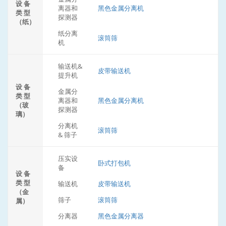
设 备
离器和
黑色金属分离机
类 型
探测器
（纸）
纸分离
滚筒筛
机
输送机&
皮带输送机
提升机
设 备
金属分
类 型
离器和
黑色金属分离机
（玻
探测器
璃）
分离机
滚筒筛
& 筛子
压实设
卧式打包机
备
设 备
类 型
输送机
皮带输送机
（金
筛子
滚筒筛
属）
分离器
黑色金属分离器