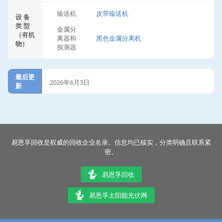
输送机
皮带输送机
设 备
类 型
金属分
（有机
离器和
黑色金属分离机
物）
探测器
最后更
2026年6月3日
新
易恩孚回收是权威的回收企业名录。信息均已核实，分类明确且联系紧
密。
易恩孚回收
易恩孚太阳能光伏网