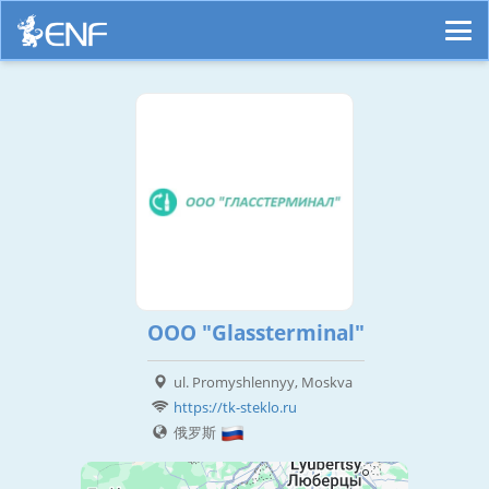
OOO "Glassterminal"
ul. Promyshlennyy, Moskva
https://tk-steklo.ru
俄罗斯