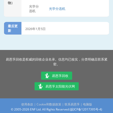
物）
光学分
光学分选机
选机
最后更
2026年1月5日
新
易恩孚回收是权威的回收企业名录。信息均已核实，分类明确且联系紧
密。
易恩孚回收
易恩孚太阳能光伏网
使用条款
|
Cookie和数据政策
|
联系易恩孚
|
电脑版
© 2005-2026 ENF Ltd. All Rights Reserved (
皖ICP备12017395号-4
)