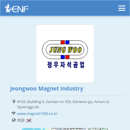
Jeongwoo Magnet Industry
#103, Building 4, Sandan-ro 326, Danwon-gu, Ansan-si,
Gyeonggi-do
www.magnet1000.co.kr
韩国