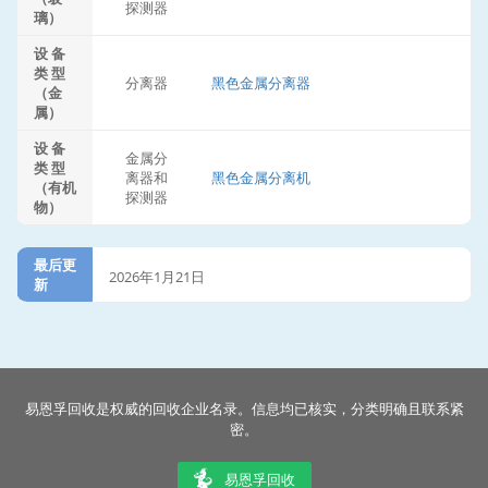
探测器
璃）
设 备
类 型
分离器
黑色金属分离器
（金
属）
设 备
金属分
类 型
离器和
黑色金属分离机
（有机
探测器
物）
最后更
2026年1月21日
新
易恩孚回收是权威的回收企业名录。信息均已核实，分类明确且联系紧
密。
易恩孚回收