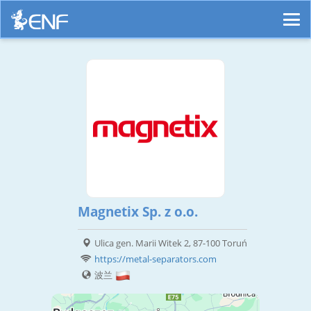
Magnetix Sp. z o.o.
Ulica gen. Marii Witek 2, 87-100 Toruń
https://metal-separators.com
波兰