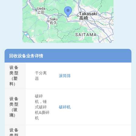
回收设备业务详情
设 备
类 型
干分离
滚筒筛
（塑
器
料）
破碎
设 备
机，锤
类 型
式破碎
破碎机
（玻
机&撕碎
璃）
机
设 备
类 型