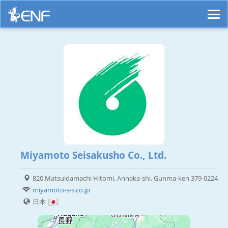
Miyamoto Seisakusho Co., Ltd.
820 Matsuidamachi Hitomi, Annaka-shi, Gunma-ken 379-0224
miyamoto-s-s.co.jp
日本