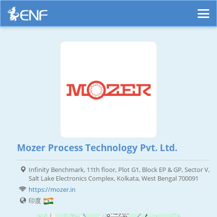
Mozer Process Technology Pvt. Ltd.
Infinity Benchmark, 11th floor, Plot G1, Block EP & GP, Sector V,
Salt Lake Electronics Complex, Kolkata, West Bengal 700091
https://mozer.in
印度