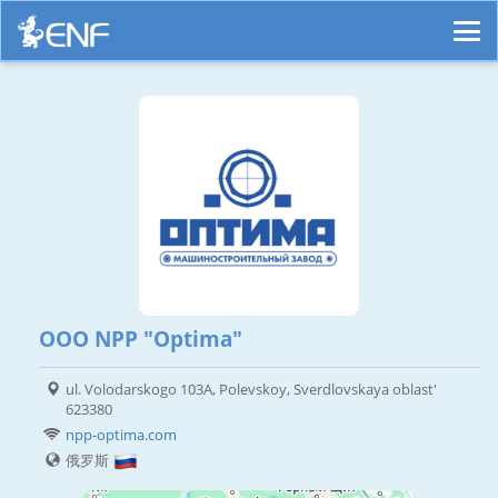
OOO NPP "Optima"
ul. Volodarskogo 103A, Polevskoy, Sverdlovskaya oblast'
623380
npp-optima.com
俄罗斯