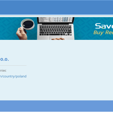
o.o.
iniec
en/country/poland