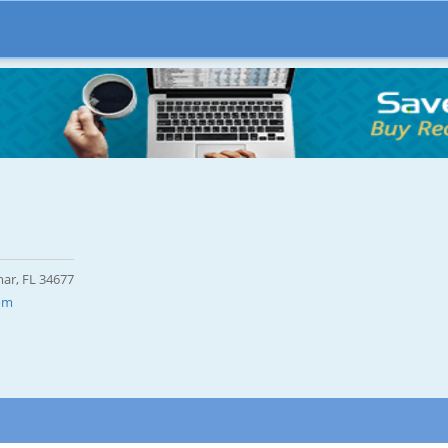
ar, FL 34677
com