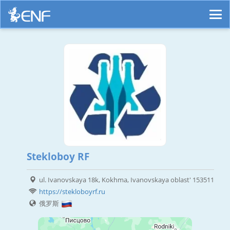
Stekloboy RF
ul. Ivanovskaya 18k, Kokhma, Ivanovskaya oblast' 153511
https://stekloboyrf.ru
俄罗斯