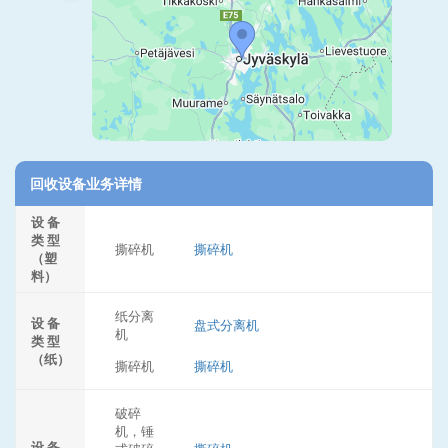
回收设备业务详情
设 备
类 型
撕碎机
撕碎机
（塑
料）
纸分离
设 备
盘式分离机
机
类 型
（纸）
撕碎机
撕碎机
破碎
机，锤
设 备