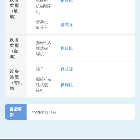
式破碎
撕碎机
类 型
机&撕碎
（玻
机
璃）
分离机
盘式筛
& 筛子
设 备
撕碎机&
类 型
锤式破
撕碎机
（金
碎机
属）
筛子
盘式筛
设 备
类 型
撕碎机&
（有机
锤式破
撕碎机
物）
碎机
最后更
2025年1月8日
新