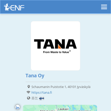
Tana Oy
Schaumanin Puistotie 1, 40101 Jyväskylä
https://tana.fi
芬兰