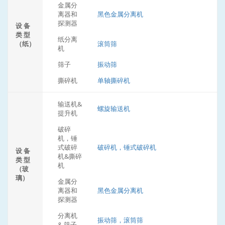
金属分
离器和
黑色金属分离机
探测器
设 备
类 型
纸分离
（纸）
滚筒筛
机
筛子
振动筛
撕碎机
单轴撕碎机
输送机&
螺旋输送机
提升机
破碎
机，锤
式破碎
破碎机，锤式破碎机
设 备
机&撕碎
类 型
机
（玻
璃）
金属分
离器和
黑色金属分离机
探测器
分离机
振动筛，滚筒筛
& 筛子