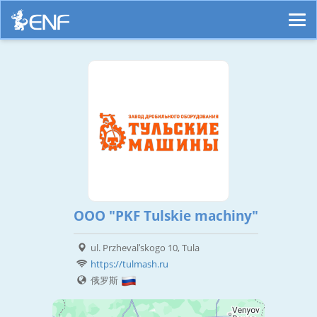
OOO "PKF Tulskie machiny"
ul. Przhevalʹskogo 10, Tula
https://tulmash.ru
俄罗斯