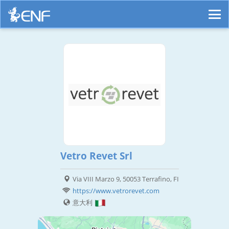
Vetro Revet Srl
Via VIII Marzo 9, 50053 Terrafino, FI
https://www.vetrorevet.com
意大利