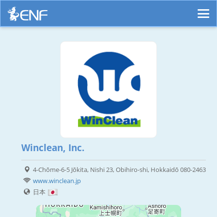
Winclean, Inc.
4-Chōme-6-5 Jōkita, Nishi 23, Obihiro-shi, Hokkaidō 080-2463
www.winclean.jp
日本