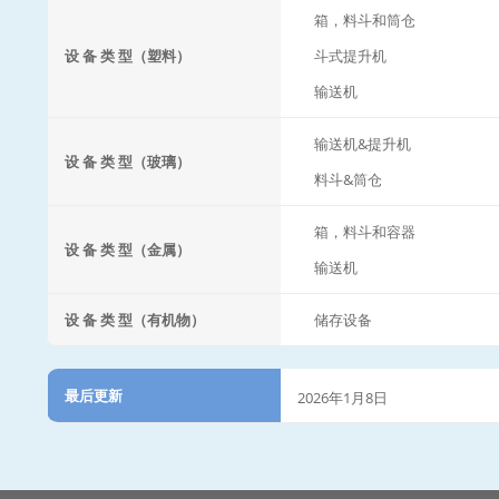
箱，料斗和筒仓
设 备 类 型（塑料）
斗式提升机
输送机
输送机&提升机
设 备 类 型（玻璃）
料斗&筒仓
箱，料斗和容器
设 备 类 型（金属）
输送机
设 备 类 型（有机物）
储存设备
最后更新
2026年1月8日