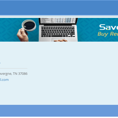
.
Lavergne, TN 37086
al.com