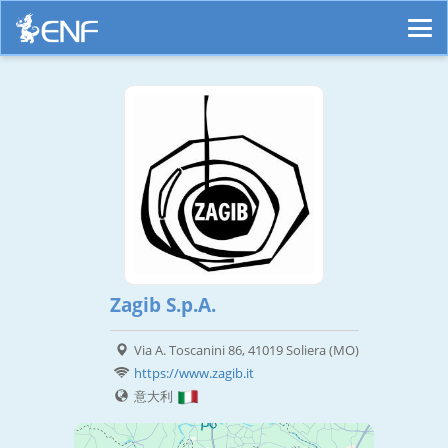
Zagib S.p.A.
Via A. Toscanini 86, 41019 Soliera (MO)
https://www.zagib.it
意大利