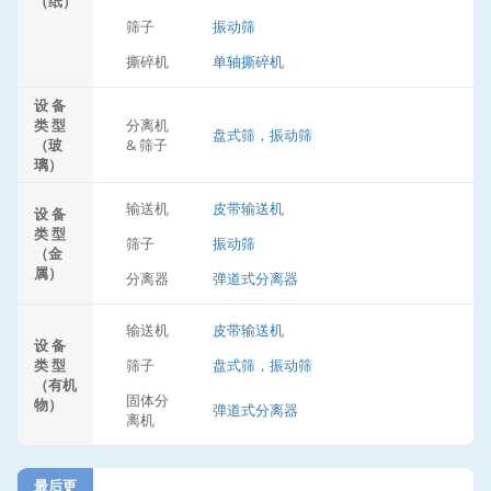
（纸）
筛子
振动筛
撕碎机
单轴撕碎机
设 备
类 型
分离机
盘式筛，振动筛
（玻
& 筛子
璃）
输送机
皮带输送机
设 备
类 型
筛子
振动筛
（金
属）
分离器
弹道式分离器
输送机
皮带输送机
设 备
类 型
筛子
盘式筛，振动筛
（有机
固体分
物）
弹道式分离器
离机
最后更